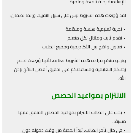
الإسلامية رحلة نافعة ومثمرة.
لقد وُضِعَت هذه الشروط ليس على سبيل التقييد، وإنما لضمان:
• تجربة تعليمية سلسة ومنظمة
• تقدم ثابت وفعّال لكل متعلم
• تعاون واضح بين الأكاديمية وجميع الطلاب
ونرجو منكم قراءة هذه الشروط بعناية، لأنها وُضِعَت لدعم
رحلتكم التعليمية ومساعدتكم على تحقيق أفضل النتائج بإذن
الله.
الالتزام بمواعيد الحصص
• يجب على الطالب الالتزام بمواعيد الحصص المتفق عليها
عرض خاص: خصم 20%
مسبقًا.
انضم إلى أكاديمية الوليد اليوم واحصل على خصم 20%
• في حال تأخر الطالب، تبدأ الحصة من وقت دخوله دون