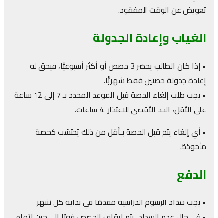
على دورتك الأولى. تعلّم القرآن، أو اللغة العربية، أو
تعويض عن الوقت المفقود.
الدراسات الإسلامية مع نخبة من المعلمين ذوي الخبرة
وبسعر مناسب.
الغياب وإعادة الجدولة
احصل على خصمك
• إذا كان الطالب يحضر 3 حصص أو أكثر أسبوعيًّا، فيحق له
إعادة جدولة حصتين فقط شهريًّا.
• يجب طلب إلغاء الحصة قبل الموعد المحدد بـ 7 إلى 12 ساعة
على الأقل، الحد الأقصى للاعتذار 4 ساعات.
• أي إلغاء يتم قبل الحصة بـأقل من ذلك يُحتسَب كحصة
مأخوذة.
الدفع
• يجب سداد الرسوم الدراسية مقدمًا في بداية كل شهر.
• في حال عدم السداد، يتم إيقاف الحصص فورًا إلى حين إتمام