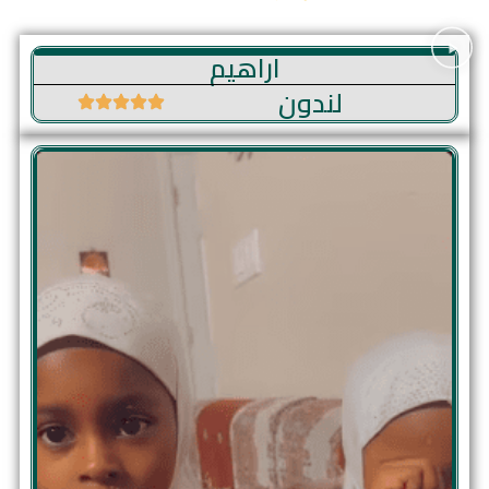
اراهيم
لندون