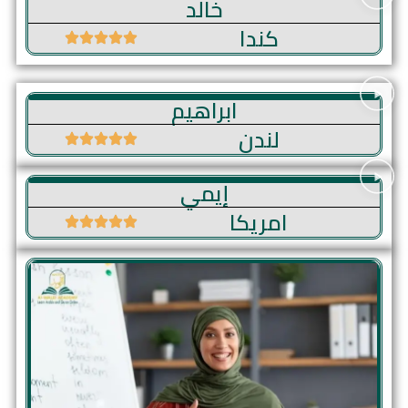
خالد
كندا
ابراهيم
لندن
إيمي
امريكا