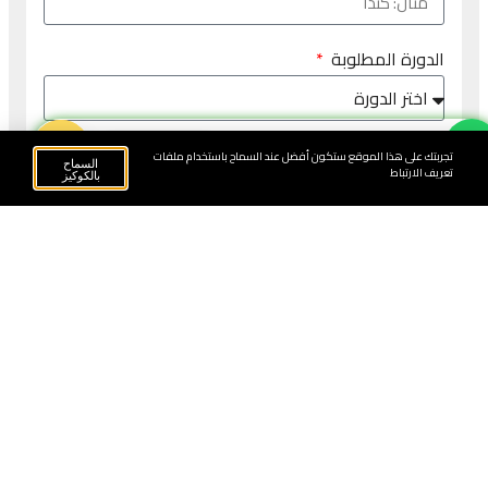
الدورة المطلوبة
Book Now
تجربتك على هذا الموقع ستكون أفضل عند السماح باستخدام ملفات
احجز تجربة مجانية
السماح
تعريف الارتباط
بالكوكيز
Alternative:
نسعى لأن نكون منصة رائدة عبر الإنترنت لتعليم القرآن الكريم
واللغة العربية.
روابط سريعة