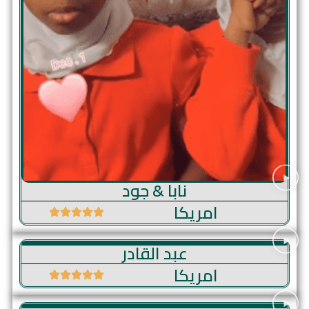
عرض خاص: خصم 20%
انضم إلى أكاديمية الوليد اليوم واحصل على خصم 20%
على دورتك الأولى. تعلّم القرآن، أو اللغة العربية، أو
الدراسات الإسلامية مع نخبة من المعلمين ذوي الخبرة
وبسعر مناسب.
احصل على خصمك
نابا & جود
امريكا
عبد القادر
امريكا